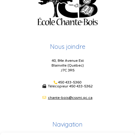
Nous joindre
40, 84e Avenue Est
Blainville (Québec)
J7C 3R5
450 433-5360
Télécopieur
450 433-5362
chante-bois@cssmi.qc.ca
Navigation