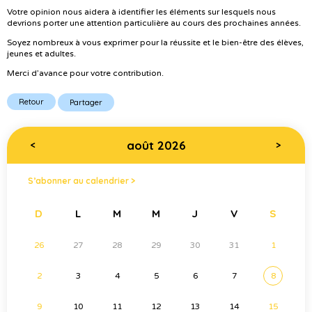
Votre opinion nous aidera à identifier les éléments sur lesquels nous
devrions porter une attention particulière au cours des prochaines années.
Soyez nombreux à vous exprimer pour la réussite et le bien-être des élèves,
jeunes et adultes.
Merci d’avance pour votre contribution.
Retour
Partager
août 2026
<
>
S’abonner au calendrier >
D
L
M
M
J
V
S
26
27
28
29
30
31
1
2
3
4
5
6
7
8
9
10
11
12
13
14
15