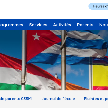
Heures d
rogrammes
Services
Activités
Parents
Nou
de parents CSSMI
Journal de l’école
Plaintes et 