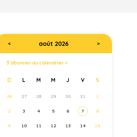
août 2026
<
>
S’abonner au calendrier >
D
L
M
M
J
V
S
26
27
28
29
30
31
1
2
3
4
5
6
7
8
9
10
11
12
13
14
15