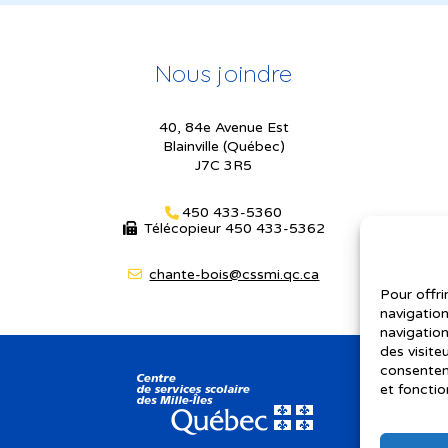
Nous joindre
40, 84e Avenue Est
Blainville (Québec)
J7C 3R5
450 433-5360
Télécopieur
450 433-5362
chante-bois@cssmi.qc.ca
Pour offri
navigation
navigation
des visite
consenteme
et fonctio