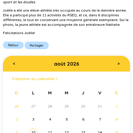
sport et les études.
Joëlle a été une élève-athlète très occupée au cours de la dernière année.
Elle a participé plus de 11 activités du RSEQ, et ce, dans 6 disciplines
différentes, le tout en conservant une moyenne générale exemplaire. Sur la
photo, la jeune athlète est accompagnée de son entraîneure Nathalie.
Félicitations Joëlle!
Retour
Partager
août 2026
<
>
S’abonner au calendrier >
D
L
M
M
J
V
S
26
27
28
29
30
31
1
2
3
4
5
6
7
8
9
10
11
12
13
14
15