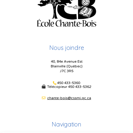
Nous joindre
40, 84e Avenue Est
Blainville (Québec)
J7C 3R5
450 433-5360
Télécopieur
450 433-5362
chante-bois@cssmi.qc.ca
Navigation