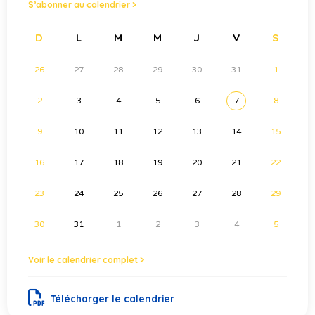
S’abonner au calendrier >
D
L
M
M
J
V
S
26
27
28
29
30
31
1
2
3
4
5
6
7
8
9
10
11
12
13
14
15
16
17
18
19
20
21
22
23
24
25
26
27
28
29
30
31
1
2
3
4
5
Voir le calendrier complet >
Télécharger le calendrier