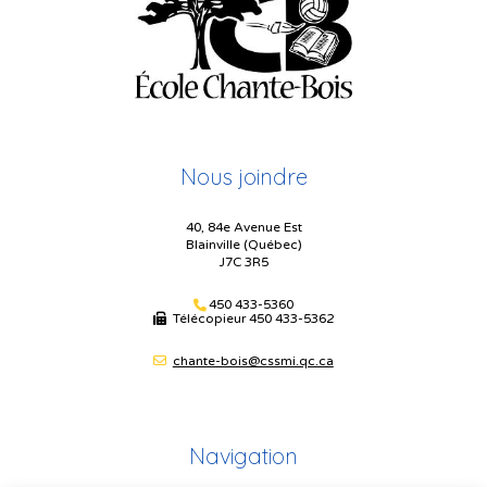
Nous joindre
40, 84e Avenue Est
Blainville (Québec)
J7C 3R5
450 433-5360
Télécopieur
450 433-5362
chante-bois@cssmi.qc.ca
Navigation