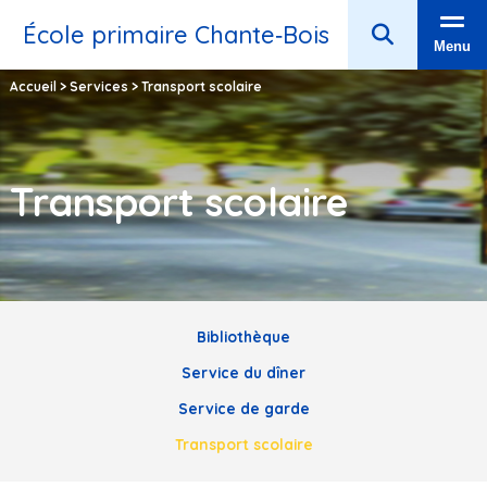
École primaire Chante‑Bois
Menu
Accueil
>
Services
>
Transport scolaire
Transport scolaire
Bibliothèque
Service du dîner
Service de garde
Transport scolaire