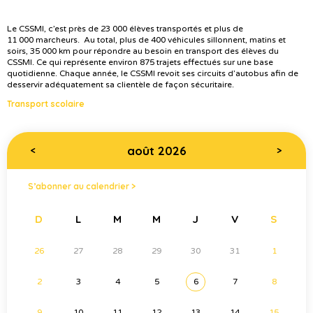
Le CSSMI, c’est près de 23 000 élèves transportés et plus de
11 000 marcheurs. Au total, plus de 400 véhicules sillonnent, matins et
soirs, 35 000 km pour répondre au besoin en transport des élèves du
CSSMI. Ce qui représente environ 875 trajets effectués sur une base
quotidienne. Chaque année, le CSSMI revoit ses circuits d’autobus afin de
desservir adéquatement sa clientèle de façon sécuritaire.
Transport scolaire
août 2026
<
>
S’abonner au calendrier >
D
L
M
M
J
V
S
26
27
28
29
30
31
1
2
3
4
5
6
7
8
9
10
11
12
13
14
15