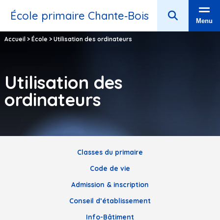
École primaire Chante‑Bois
Menu
Accueil
>
École
>
Utilisation des ordinateurs
Utilisation des
ordinateurs
Classes du primaire
Code de vie
Admission & inscription
Conseil d’établissement
Info-Bâtiment