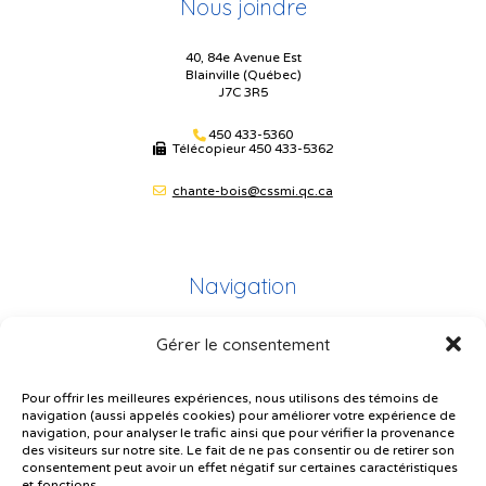
Nous joindre
40, 84e Avenue Est
Blainville (Québec)
J7C 3R5
450 433-5360
Télécopieur
450 433-5362
chante-bois@cssmi.qc.ca
Navigation
Gérer le consentement
Plan du site
Portail Parents
Pour offrir les meilleures expériences, nous utilisons des témoins de
navigation (aussi appelés cookies) pour améliorer votre expérience de
Plainte – service à l’élève
navigation, pour analyser le trafic ainsi que pour vérifier la provenance
des visiteurs sur notre site. Le fait de ne pas consentir ou de retirer son
Politique de confidentialité
consentement peut avoir un effet négatif sur certaines caractéristiques
et fonctions.